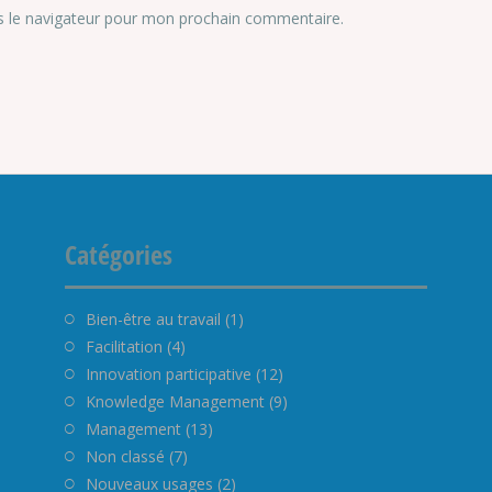
s le navigateur pour mon prochain commentaire.
Catégories
Bien-être au travail
(1)
Facilitation
(4)
Innovation participative
(12)
Knowledge Management
(9)
Management
(13)
Non classé
(7)
Nouveaux usages
(2)