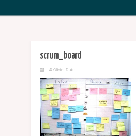
scrum_board
Olivier Dutel