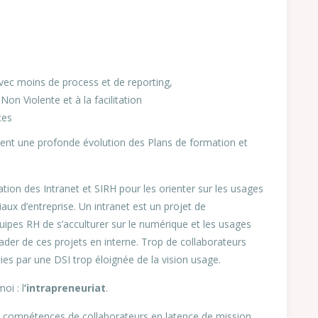
avec moins de process et de reporting,
n Violente et à la facilitation
ces
isent une profonde évolution des Plans de formation et
ation des Intranet et SIRH pour les orienter sur les usages
aux d’entreprise. Un intranet est un projet de
pes RH de s’acculturer sur le numérique et les usages
ader de ces projets en interne. Trop de collaborateurs
ties par une DSI trop éloignée de la vision usage.
oi : l
’intrapreneuriat
.
s compétences de collaborateurs en latence de mission