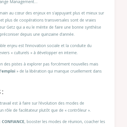
e Change Management…
ain au cœur des enjeux en s’appuyant plus et mieux sur
e et plus de coopérations transversales sont de vraies
ieur Getz qui a eu le mérite de faire une bonne synthèse
réconiser depuis une quinzaine d’année.
able enjeu est l’innovation sociale et la conduite du
ers « culturels » à développer en interne.
ien des pistes à explorer pas forcément nouvelles mais
’emploi
» de la libération qui manque cruellement dans
 :
travail est à faire sur l’évolution des modes de
rôle de facilitateur plutôt que de « contrôleur ».
nt CONFIANCE
, booster les modes de réunion, coacher les