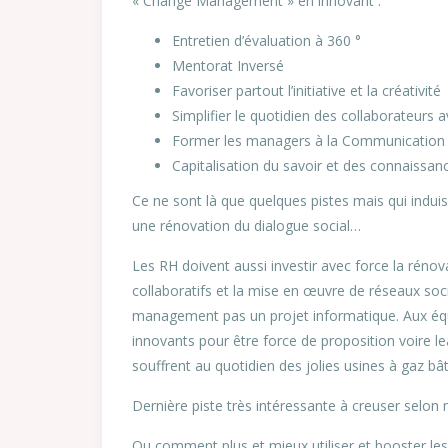
« Change Management » en innovant :
Entretien d’évaluation à 360 °
Mentorat Inversé
Favoriser partout l’initiative et la créativité
Simplifier le quotidien des collaborateurs 
Former les managers à la Communication No
Capitalisation du savoir et des connaissan
Ce ne sont là que quelques pistes mais qui indu
une rénovation du dialogue social…
Les RH doivent aussi investir avec force la rénov
collaboratifs et la mise en œuvre de réseaux soci
management pas un projet informatique. Aux équi
innovants pour être force de proposition voire le
souffrent au quotidien des jolies usines à gaz bâ
Dernière piste très intéressante à creuser selon m
Ou comment plus et mieux utiliser et booster le