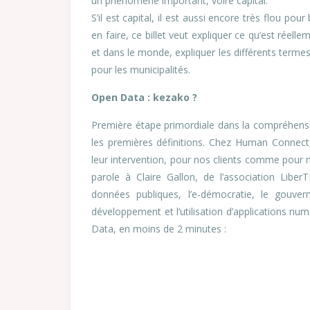
un phénomène important, voire capital.
S’il est capital, il est aussi encore très flou 
en faire, ce billet veut expliquer ce qu’est ré
et dans le monde, expliquer les différents termes
pour les municipalités.
Open Data : kezako ?
Première étape primordiale dans la compréhensi
les premières définitions. Chez Human Connect,
leur intervention, pour nos clients comme pour no
parole à Claire Gallon, de l’association Liber
données publiques, l’e-démocratie, le gouve
développement et l’utilisation d’applications numé
Data, en moins de 2 minutes :