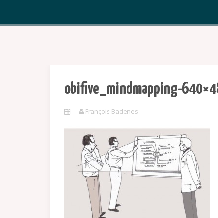
obifive_mindmapping-640×4
François Badenes