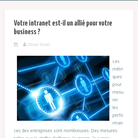
Votre intranet est-il un allié pour votre
business ?
Olivier Dutel
Les
métri
ques
pour
mesu
rer
les
perfo
rman
ces des entreprises sont nombreuses. Des mesures